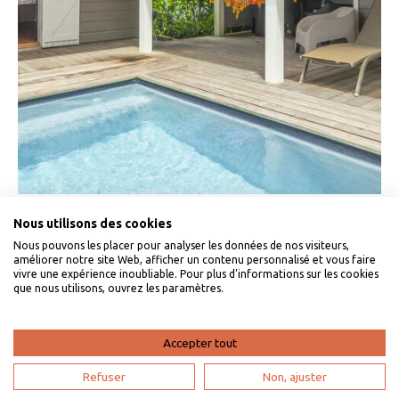
Pointe-Noire, Guadeloupe . Bungalow swimming pool Sea view
Nous utilisons des cookies
Pointe-Noire
Nous pouvons les placer pour analyser les données de nos visiteurs,
Ciel Etoilé
1
améliorer notre site Web, afficher un contenu personnalisé et vous faire
vivre une expérience inoubliable. Pour plus d'informations sur les cookies
que nous utilisons, ouvrez les paramètres.
From 1470 € / week
4
2
2
Accepter tout
Refuser
Non, ajuster