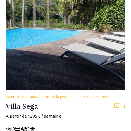
Sainte-Rose, Guadeloupe . Villa piscine vue mer Sainte-Rose
Villa Sega
3
A partir de 1295 € / semaine
8
4
3