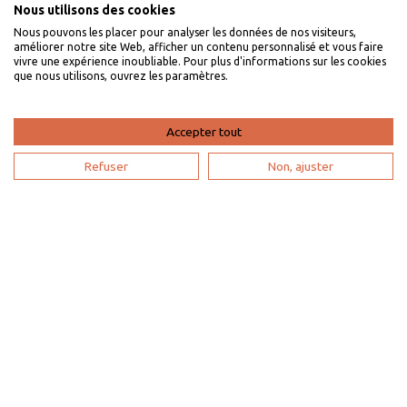
Nous utilisons des cookies
Je suis un propriétaire
Nous pouvons les placer pour analyser les données de nos visiteurs,
améliorer notre site Web, afficher un contenu personnalisé et vous faire
L'expertise VillaVEO
vivre une expérience inoubliable. Pour plus d'informations sur les cookies
que nous utilisons, ouvrez les paramètres.
Déposer mon annonce
Bien gérer ma location saisonnière
Accepter tout
Mon espace propriétaire
Refuser
Non, ajuster
Devenir partenaire
Je suis une agence de voyage
Mon compte
Plan du site
Paramètres de recherche
Mentions
légales
Politique de confidentialité
Contactez-nous