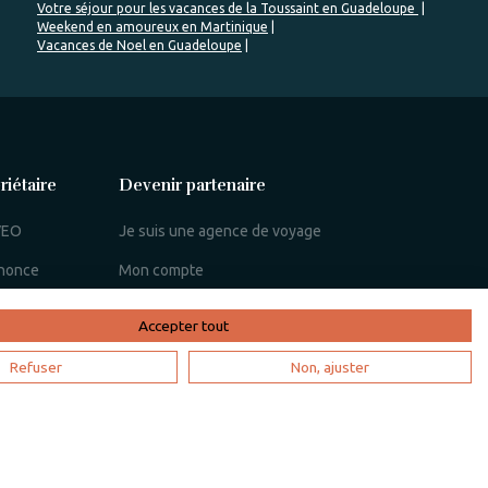
Votre séjour pour les vacances de la Toussaint en Guadeloupe
Weekend en amoureux en Martinique
Vacances de Noel en Guadeloupe
riétaire
Devenir partenaire
aVEO
Je suis une agence de voyage
nonce
Mon compte
cation
Accepter tout
Refuser
Non, ajuster
riétaire
ctez-nous
Nos partenaires