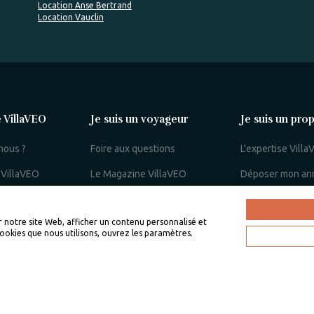
Location Anse Bertrand
Location Vauclin
 VillaVEO
Je suis un voyageur
Je suis un prop
nous ?
Foire aux questions
L'expertise Vill
 VillaVEO
Le Magazine VillaVEO
Déposer mon an
llaVEO
Préparer mon voyage
Bien gérer ma lo
saisonnière
r notre site Web, afficher un contenu personnalisé et
Mon espace voyageur
cookies que nous utilisons, ouvrez les paramètres.
Mon espace prop
echerche
Mentions légales
Politique de confidentialité
Conta