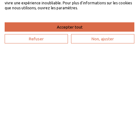
L'expertise VillaVEO
vivre une expérience inoubliable. Pour plus d'informations sur les cookies
que nous utilisons, ouvrez les paramètres.
Déposer mon annonce
Bien gérer ma location saisonnière
Accepter tout
Mon espace propriétaire
Refuser
Non, ajuster
Devenir partenaire
Je suis une agence de voyage
Mon compte
Plan du site
Paramètres de recherche
Mentions
légales
Politique de confidentialité
Contactez-nous
Nos partenaires