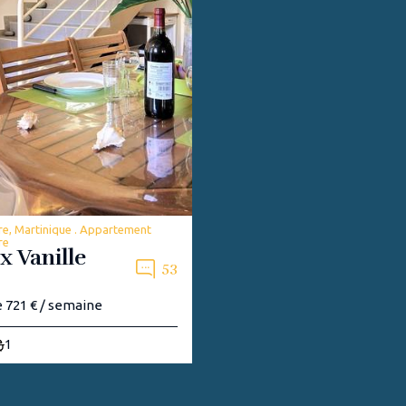
re, Martinique . Appartement
re
x Vanille
53
e 721 € / semaine
1