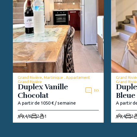
Grand Rivière, Martinique . Appartement
Grand Riviè
Grand Rivière
Grand Riviè
Duplex Vanille
Duple
10
Chocolat
Bleue
A partir de 1050 € / semaine
A partir d
4/6
2
1
4
2