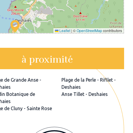
Leaflet
|
©
OpenStreetMap
contributors
à proximité
ge de Grande Anse -
Plage de la Perle - Rifllet -
haies
Deshaies
din Botanique de
Anse Tillet - Deshaies
haies
ge de Cluny - Sainte Rose