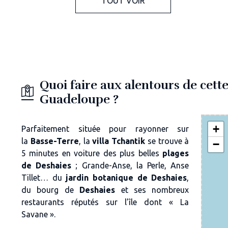
TOUT VOIR
Quoi faire aux alentours de cette
Guadeloupe ?
+
Parfaitement située pour rayonner sur
la
Basse-Terre
, la
villa Tchantik
se trouve à
−
5 minutes en voiture des
plus belles
plages
de Deshaies
;
Grande-Anse
,
la Perle, Anse
Tillet… du
jardin botanique de Deshaies
,
du bourg de
Deshaies
et ses nombreux
restaurants réputés sur l’île dont «
La
Savane
».