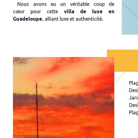
Nous avons eu un véritable
coup de
cœur
pour cette
villa de luxe en
Guadeloupe
, alliant
luxe et authenticit
é
.
Pla
Des
Jar
Des
Pla