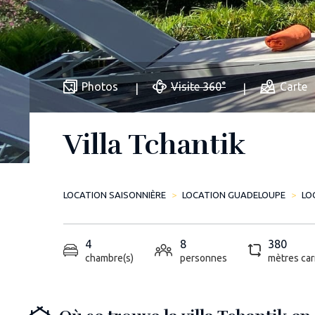
Photos
Visite 360°
Carte
Villa Tchantik
LOCATION SAISONNIÈRE
LOCATION GUADELOUPE
LO
4
8
380
chambre(s)
personnes
mètres car