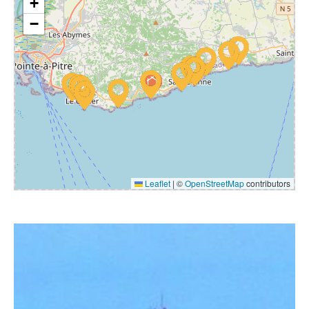
+
−
Leaflet
|
©
OpenStreetMap
contributors