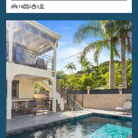
10
5
5