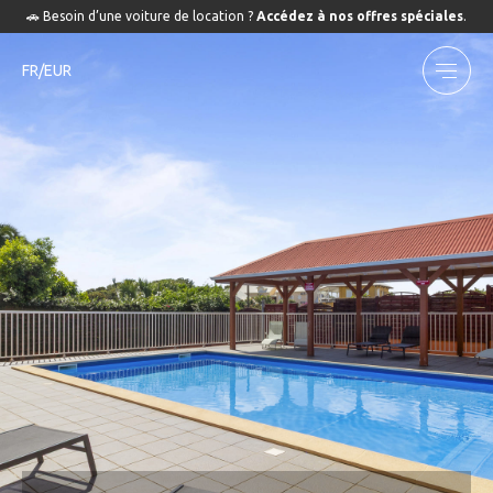
🚗 Besoin d’une voiture de location ?
Accédez à nos offres spéciales
.
FR/EUR