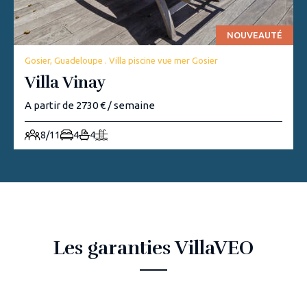
NOUVEAUTÉ
Gosier, Guadeloupe . Villa piscine vue mer Gosier
Villa Vinay
A partir de 2730 € / semaine
8/11
4
4
Les garanties VillaVEO