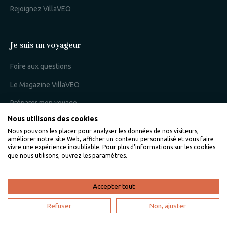
Rejoignez VillaVEO
Je suis un voyageur
Foire aux questions
Le Magazine VillaVEO
Préparer mon voyage
Nous utilisons des cookies
Mon espace voyageur
Nous pouvons les placer pour analyser les données de nos visiteurs,
améliorer notre site Web, afficher un contenu personnalisé et vous faire
vivre une expérience inoubliable. Pour plus d'informations sur les cookies
que nous utilisons, ouvrez les paramètres.
Je suis un propriétaire
L'expertise VillaVEO
Accepter tout
Déposer mon annonce
Refuser
Non, ajuster
Bien gérer ma location saisonnière