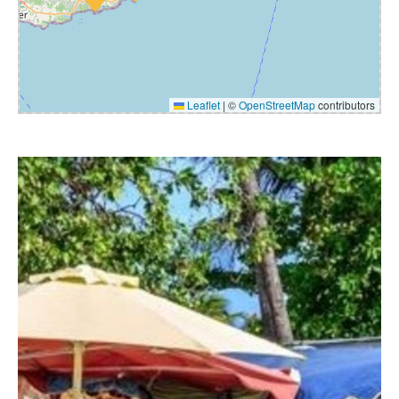
Leaflet
|
©
OpenStreetMap
contributors