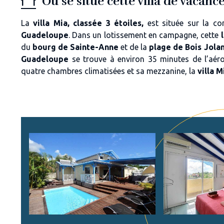
Où se situe cette villa de vacan
La
villa Mia, classée 3 étoiles,
est située sur la 
Guadeloupe
. Dans un
lotissement en campagne
, cette
du
bourg de Sainte-Anne
et de la
plage de Bois Jola
Guadeloupe
se trouve à environ
35 minutes de l’aéro
quatre chambres climatisées
et sa
mezzanine
, la
villa M