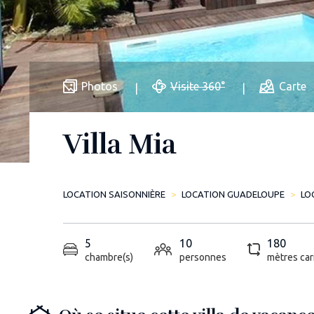
Photos
Visite 360°
Carte
Villa Mia
LOCATION SAISONNIÈRE
LOCATION GUADELOUPE
LO
5
10
180
chambre(s)
personnes
mètres car