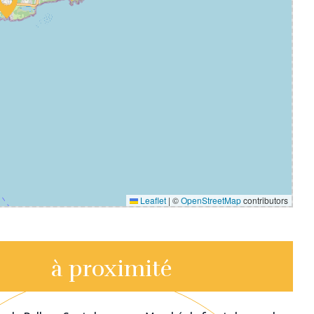
Leaflet
|
©
OpenStreetMap
contributors
à proximité