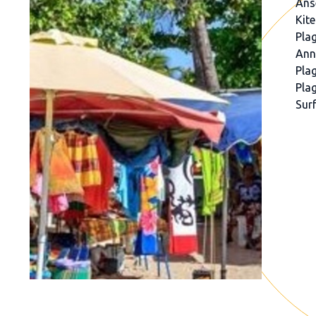
Ans
Kite
Pla
Ann
Plag
Plag
Surf