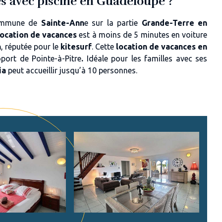
ces avec piscine en Guadeloupe ?
commune de
Sainte-Ann
e sur la partie
Grande-Terre en
location de vacances
est à moins de 5 minutes en voiture
n
, réputée pour le
kitesurf
. Cette
location de vacances en
port de Pointe-à-Pitre
.
Idéale pour les familles
avec ses
ia
peut accueillir jusqu’à
10 personnes.