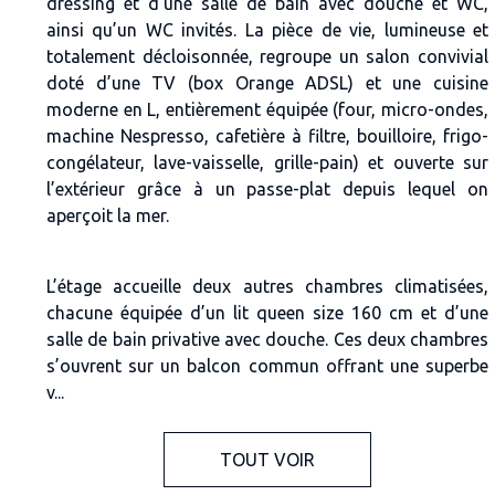
dressing et d’une salle de bain avec douche et WC,
ainsi qu’un WC invités. La pièce de vie, lumineuse et
totalement décloisonnée, regroupe un salon convivial
doté d’une TV (box Orange ADSL) et une cuisine
moderne en L, entièrement équipée (four, micro-ondes,
machine Nespresso, cafetière à filtre, bouilloire, frigo-
congélateur, lave-vaisselle, grille-pain) et ouverte sur
l’extérieur grâce à un passe-plat depuis lequel on
aperçoit la mer.
L’étage accueille deux autres chambres climatisées,
chacune équipée d’un lit queen size 160 cm et d’une
salle de bain privative avec douche. Ces deux chambres
s’ouvrent sur un balcon commun offrant une superbe
v...
TOUT VOIR