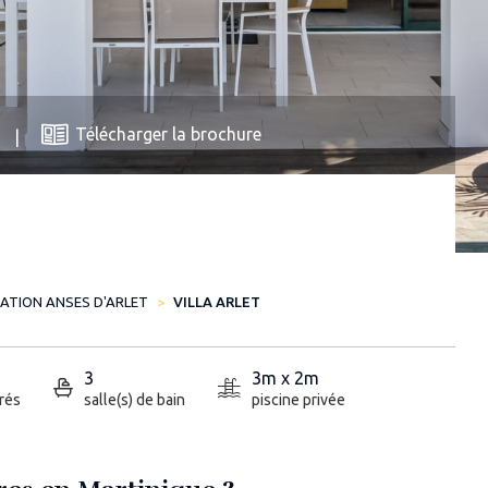
Télécharger la brochure
ATION ANSES D'ARLET
VILLA ARLET
3
3m x 2m
rés
salle(s) de bain
piscine privée