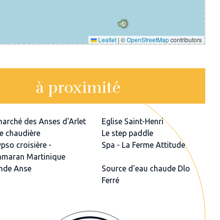
Leaflet
|
©
OpenStreetMap
contributors
à proximité
marché des Anses d'Arlet
Eglise Saint-Henri
e chaudière
Le step paddle
pso croisière -
Spa - La Ferme Attitude
amaran Martinique
nde Anse
Source d'eau chaude Dlo
Ferré