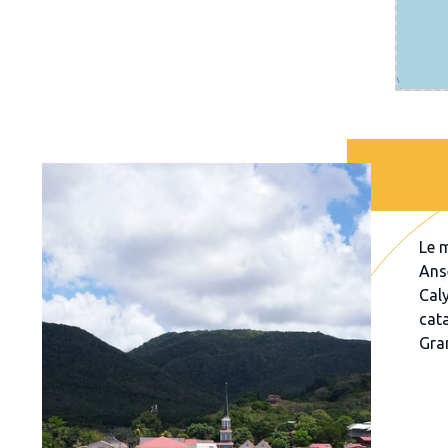
Le 
Ans
Caly
cat
Gra