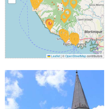
Leaflet
|
©
OpenStreetMap
contributors