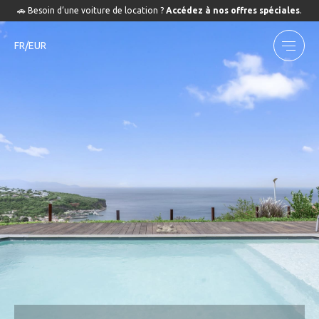
🚗 Besoin d’une voiture de location ?
Accédez à nos offres spéciales
.
FR/EUR