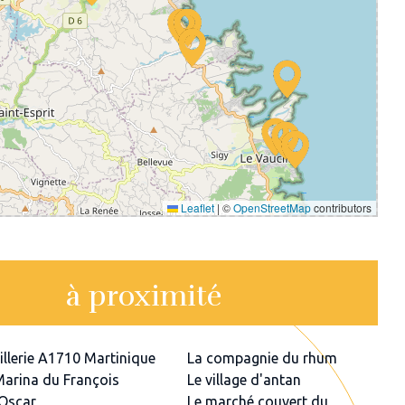
Leaflet
|
©
OpenStreetMap
contributors
à proximité
tillerie A1710 Martinique
La compagnie du rhum
Marina du François
Le village d'antan
 Oscar
Le marché couvert du