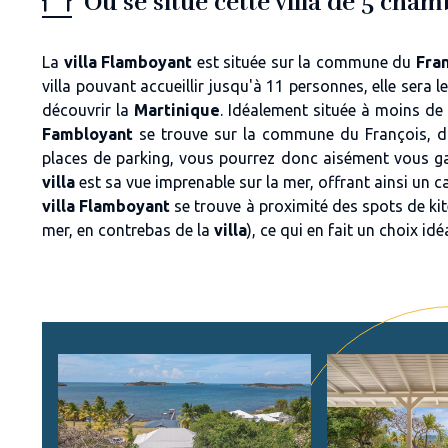
Où se situe cette villa de 5 cha
La
villa Flamboyant
est située sur la commune du
Fran
villa pouvant accueillir jusqu'à 11 personnes, elle sera 
découvrir la
Martinique
. Idéalement située à moins de
Fambloyant
se trouve sur la commune du François, da
places de parking, vous pourrez donc aisément vous g
villa
est sa vue imprenable sur la mer, offrant ainsi un ca
villa Flamboyant
se trouve à proximité des spots de ki
mer, en contrebas de la
villa
), ce qui en fait un choix i