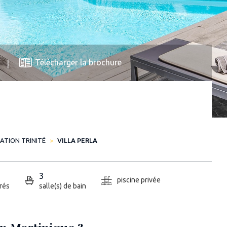
Télécharger la brochure
ATION TRINITÉ
VILLA PERLA
3
piscine privée
rés
salle(s) de bain