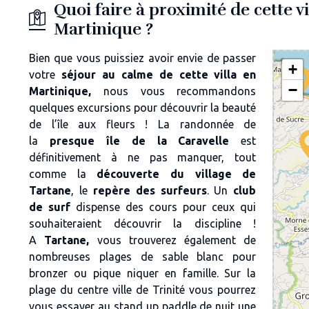
Quoi faire à proximité de cette vi
Martinique ?
Bien que vous puissiez avoir envie de passer
+
votre
séjour au calme de cette villa en
−
Martinique,
nous vous recommandons
quelques excursions pour découvrir la beauté
de l’île aux fleurs ! La randonnée de
la
presque île de la Caravelle
est
définitivement à ne pas manquer, tout
comme la
découverte du village de
Tartane
, le
repère des surfeurs
. Un
club
de surf
dispense des cours pour ceux qui
souhaiteraient découvrir la discipline !
A
Tartane,
vous trouverez également de
nombreuses
plages de sable blanc pour
bronzer ou pique niquer en famille. Sur la
plage du centre ville de Trinité vous pourrez
vous essayer au stand up paddle de nuit une