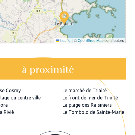
Leaflet
|
©
OpenStreetMap
contributors
à proximité
nse Cosmy
Le marché de Trinité
lage du centre ville
Le front de mer de Trinité
Sora
La plage des Raisiniers
a Riviè
Le Tombolo de Sainte-Marie