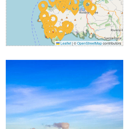
Leaflet
|
©
OpenStreetMap
contributors