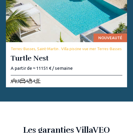
NOUVEAUTÉ
Terres-Basses, Saint-Martin . Villa piscine vue mer Terres-Basses
Turtle Nest
A partir de ≈ 11151 € / semaine
8
4
4
Les garanties VillaVEO