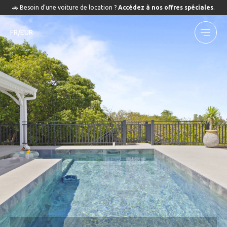
🚗 Besoin d’une voiture de location ?
Accédez à nos offres spéciales
.
FR/EUR