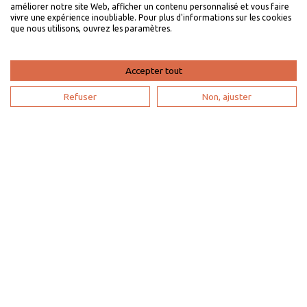
améliorer notre site Web, afficher un contenu personnalisé et vous faire
L'expertise VillaVEO
vivre une expérience inoubliable. Pour plus d'informations sur les cookies
que nous utilisons, ouvrez les paramètres.
Déposer mon annonce
Bien gérer ma location saisonnière
Accepter tout
Mon espace propriétaire
Refuser
Non, ajuster
Devenir partenaire
Je suis une agence de voyage
Mon compte
Plan du site
Paramètres de recherche
Mentions
légales
Politique de confidentialité
Contactez-nous
Nos partenaires