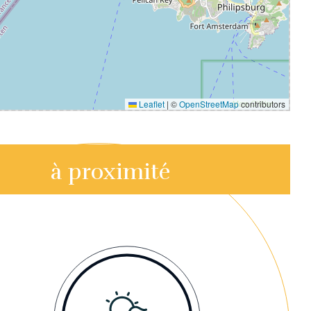
Leaflet
|
©
OpenStreetMap
contributors
à proximité