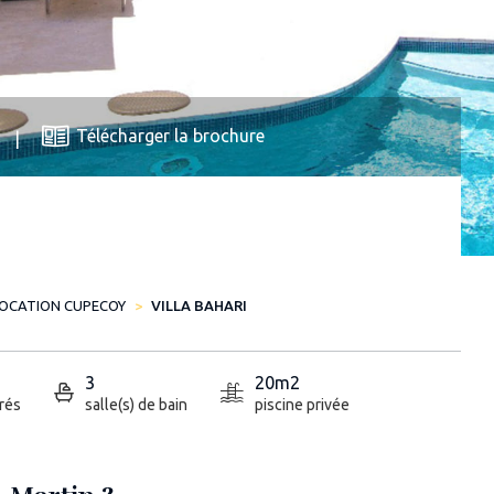
Télécharger la brochure
LOCATION CUPECOY
VILLA BAHARI
3
20m2
rés
salle(s) de bain
piscine privée