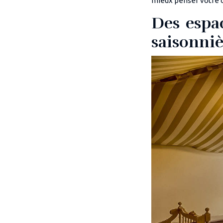
mieux penser votre c
Des espa
saisonni