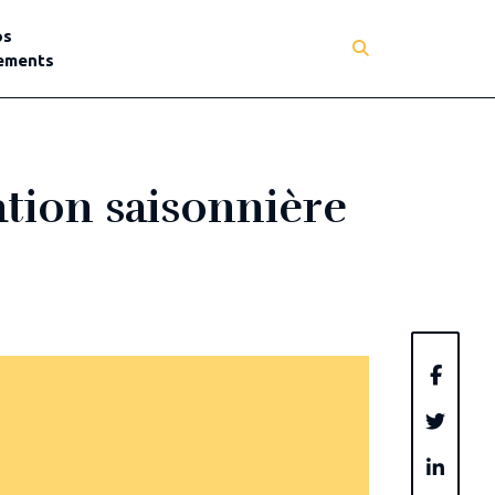
os
ements
ation saisonnière