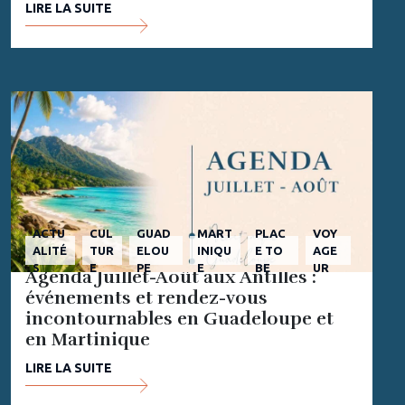
LIRE LA SUITE
ACTU
CUL
GUAD
MART
PLAC
VOY
ALITÉ
TUR
ELOU
INIQU
E TO
AGE
S
E
PE
E
BE
UR
Agenda Juillet-Août aux Antilles :
événements et rendez-vous
incontournables en Guadeloupe et
en Martinique
LIRE LA SUITE