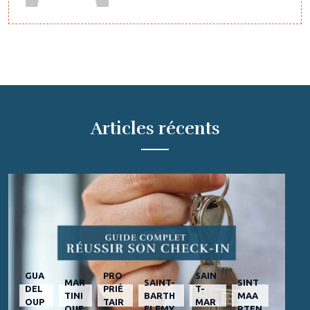
Articles récents
GUA
PRO
SAIN
MAR
SAINT-
SINT
DEL
PRIÉ
T-
TINI
BARTH
MAA
OUP
TAIR
MAR
QUE
ELEMY
RTEN