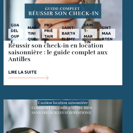
GUA
PRO
SAIN
MAR
SAINT-
SINT
DEL
PRIÉ
T-
TINI
BARTH
MAA
OUP
TAIR
MAR
QUE
ELEMY
RTEN
E
E
TIN
Réussir son check-in en location
saisonnière : le guide complet aux
Antilles
LIRE LA SUITE