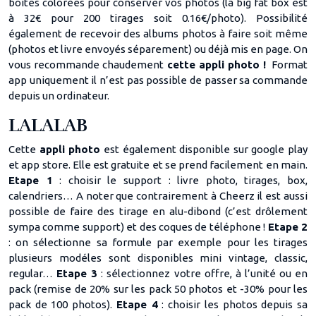
boîtes colorées pour conserver vos photos (la big fat box est
à 32€ pour 200 tirages soit 0.16€/photo). Possibilité
également de recevoir des albums photos à faire soit même
(photos et livre envoyés séparement) ou déjà mis en page. On
vous recommande chaudement
cette appli photo !
Format
app uniquement il n’est pas possible de passer sa commande
depuis un ordinateur.
LALALAB
Cette
appli photo
est également disponible sur google play
et app store. Elle est gratuite et se prend facilement en main.
Etape 1
: choisir le support : livre photo, tirages, box,
calendriers… A noter que contrairement à Cheerz il est aussi
possible de faire des tirage en alu-dibond (c’est drôlement
sympa comme support) et des coques de téléphone !
Etape 2
: on sélectionne sa formule par exemple pour les tirages
plusieurs modéles sont disponibles mini vintage, classic,
regular…
Etape 3
: sélectionnez votre offre, à l’unité ou en
pack (remise de 20% sur les pack 50 photos et -30% pour les
pack de 100 photos).
Etape 4
: choisir les photos depuis sa