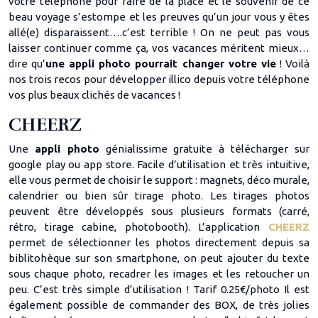
votre téléphone pour faire de la place et le souvenir de ce
beau voyage s’estompe et les preuves qu’un jour vous y êtes
allé(e) disparaissent….c’est terrible ! On ne peut pas vous
laisser continuer comme ça, vos vacances méritent mieux…
dire qu’
une appli photo pourrait changer votre vie
! Voilà
nos trois recos pour développer illico depuis votre téléphone
vos plus beaux clichés de vacances !
CHEERZ
Une
appli photo
génialissime gratuite à télécharger sur
google play ou app store. Facile d’utilisation et très intuitive,
elle vous permet de choisir le support : magnets, déco murale,
calendrier ou bien sûr tirage photo. Les tirages photos
peuvent être développés sous plusieurs formats (carré,
rétro, tirage cabine, photobooth). L’application
CHEERZ
permet de sélectionner les photos directement depuis sa
biblitohèque sur son smartphone, on peut ajouter du texte
sous chaque photo, recadrer les images et les retoucher un
peu. C’est très simple d’utilisation ! Tarif 0.25€/photo Il est
également possible de commander des BOX, de très jolies