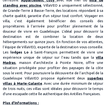
territoire.
Appartement cosy
avec vue mer ou
villa de
standing avec piscine
, VillaVEO a uniquement sélectionné,
de Grande-Terre à Basse-Terre, des locations répondant à sa
charte qualité, garantie d’un séjour tout confort. Voyager en
villa, c’est également bénéficier des conseils des
propriétaires à l’arrivée pour profiter pleinement de la
douceur de vivre en Guadeloupe. L’idéal pour découvrir la
destination est de combiner la location de deux
hébergements sur quinze jours. En fonction de vos attentes,
l’équipe de VillaVEO, experte de la destination vous conseille.
Les
lodges
Lo
à Saint-François permettent de vivre une
expérience unique de séjour sur l’eau tandis que la
villa
Madras
,
maison d’architecte à Pointe Noire, offre une
situation privilégiée pour profiter des paysages de la côte
sous le vent. Pour poursuivre la découverte de l’archipel de la
Guadeloupe VillaVEO propose également deux
superbes
villas à Marie-Galante
. Avec une durée minimum de séjour
de trois nuits, ces villas sont idéales pour découvrir le temps
d’une escapade cette île authentique des Antilles françaises.
Plus d’informations :