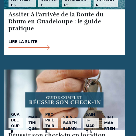
ÉS
E
PE
R
Assiter à l’arrivée de la Route du
Rhum en Guadeloupe : le guide
pratique
LIRE LA SUITE
GUA
PRO
SAIN
MAR
SAINT-
SINT
DEL
PRIÉ
T-
TINI
BARTH
MAA
OUP
TAIR
MAR
QUE
ELEMY
RTEN
E
E
TIN
Réussir son check-in en location