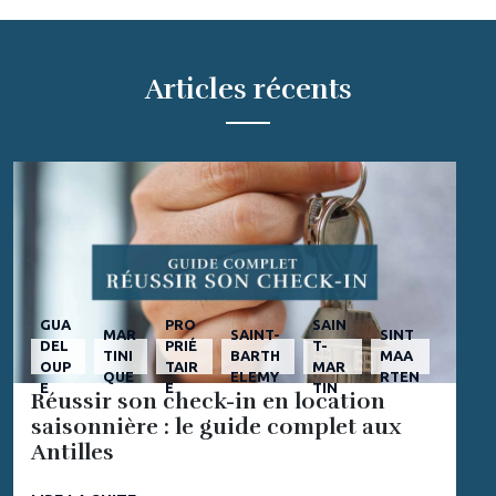
Articles récents
GUA
PRO
SAIN
MAR
SAINT-
SINT
DEL
PRIÉ
T-
TINI
BARTH
MAA
OUP
TAIR
MAR
QUE
ELEMY
RTEN
E
E
TIN
Réussir son check-in en location
saisonnière : le guide complet aux
Antilles