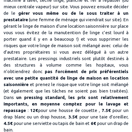
machine à laver, sèche linge, planche et fer à repasser (ou
mieux centrale vapeur) sur site. Vous pouvez ensuite décider
de le
gérer vous même ou de le sous traiter à un
prestataire
(une femme de ménage qui viendrait sur site). En
gérant le linge de maison d’une location saisonnière sur place
vous vous évitez de la manutention (le linge c’est lourd à
porter quand il y en a beaucoup !) et vous supprimer les
risques que votre linge de maison soit mélangé avec celui de
d’autres propriétaires si vous avez délégué à un autre
prestataire. Les pressings industriels sont plutôt destinés à
des structures à volume comme les hopitaux, vous
n’obtiendrez donc
pas forcément de prix préférentiels
avec une petite quantité de linge de maison en location
saisonnière
et prenez le risque que votre linge soit mélangé
(et également que les tâches ne soient pas bien traitées).
Dans
un pressing standard, les prix sont relativement
importants, en moyenne comptez pour le lavage et
repassage
:
12€
pour une housse de couette ,
7.5€
pour un
drap blanc ou un drap housse,
3.5€
pour une taie d’oreiller,
4.5€
pour une serviette ou tapis de bain et
6€
pour un drap de
bain.