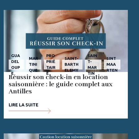
GUA
PRO
SAIN
MAR
SAINT-
SINT
DEL
PRIÉ
T-
TINI
BARTH
MAA
OUP
TAIR
MAR
QUE
ELEMY
RTEN
E
E
TIN
Réussir son check-in en location
saisonnière : le guide complet aux
Antilles
LIRE LA SUITE