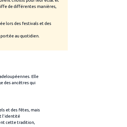
uvent choisis pour leur éclat et
oiffe de différentes manières,
sée lors des festivals et des
 portée au quotidien.
guadeloupéennes. Elle
ge des ancêtres qui
ls et des fêtes, mais
 l’identité
t cette tradition,