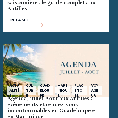
saisonnière : le guide complet aux
Antilles
LIRE LA SUITE
ACTU
CUL
GUAD
MART
PLAC
VOY
ALITÉ
TUR
ELOU
INIQU
E TO
AGE
S
E
PE
E
BE
UR
Agenda Juillet-Août aux Antilles :
événements et rendez-vous
incontournables en Guadeloupe et
en Martinique