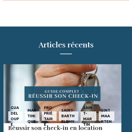
Articles récents
GUA
PRO
SAIN
MAR
SAINT-
SINT
DEL
PRIÉ
T-
TINI
BARTH
MAA
OUP
TAIR
MAR
QUE
ELEMY
RTEN
E
E
TIN
Réussir son check-in en location