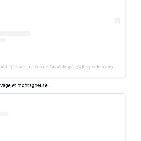
 partagée par Les îles de Guadeloupe (@ilesguadeloupe)
auvage et montagneuse.