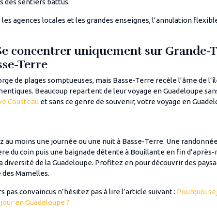
s des sentiers battus.
 les agences locales et les grandes enseignes, l’annulation flexible
 Se concentrer uniquement sur Grande-T
se-Terre
rge de plages somptueuses, mais Basse-Terre recèle l’âme de l’île
uthentiques. Beaucoup repartent de leur voyage en Guadeloupe sans
rve Cousteau
et sans ce genre de souvenir, votre voyage en Guadel
iez au moins une journée ou une nuit à Basse-Terre. Une randonnée
e du coin puis une baignade détente à Bouillante en fin d’après-m
la diversité de la Guadeloupe. Profitez en pour découvrir des pay
e des Mamelles.
s pas convaincus n’hésitez pas à lire l’article suivant :
Pourquoi sé
éjour en Guadeloupe ?