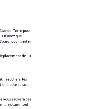
r Grande-Terre pour
ous n’avez que
Bourg) pour limiter
 déplacement de 30
t irréguliers, les
t en haute saison.
ne vous sauvera des
onomie, notamment