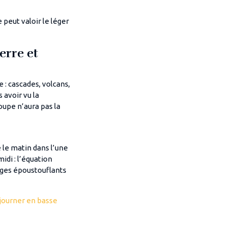
 peut valoir le léger
erre et
 : cascades, volcans,
 avoir vu la
oupe n’aura pas la
 le matin dans l’une
idi : l’équation
sages époustouflants
journer en basse