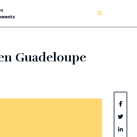
os
ements
e en Guadeloupe