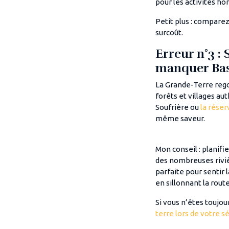
pour les activités hor
Petit plus : comparez
surcoût.
Erreur n°3 :
manquer Bas
La Grande-Terre rego
forêts et villages a
Soufrière ou
la rése
même saveur.
Mon conseil : planif
des nombreuses rivièr
parfaite pour sentir 
en sillonnant la rout
Si vous n’êtes toujour
terre lors de votre s