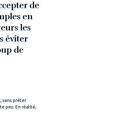
ccepter de
imples en
reurs les
 éviter
oup de
, sans prêter
e peu. En réalité,