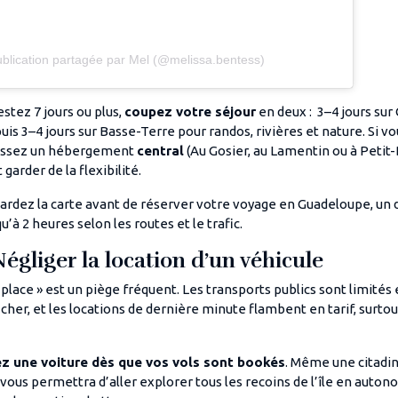
blication partagée par Mel (@melissa.bentess)
estez 7 jours ou plus,
coupez votre séjour
en deux : 3–4 jours su
 puis 3–4 jours sur Basse-Terre pour randos, rivières et nature. Si v
isissez un hébergement
central
(Au Gosier, au Lamentin ou à Petit-
garder de la flexibilité.
gardez la carte avant de réserver votre voyage en Guadeloupe, un
’à 2 heures selon les routes et le trafic.
Négliger la location d’un véhicule
 place » est un piège fréquent. Les transports publics sont limités e
cher, et les locations de dernière minute flambent en tarif, surtou
ez une voiture dès que vos vols sont bookés
. Même une citadi
 vous permettra d’aller explorer tous les recoins de l’île en aut