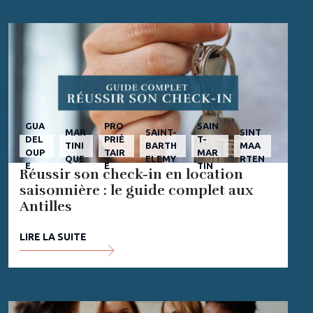
GUA
PRO
SAIN
MAR
SAINT-
SINT
DEL
PRIÉ
T-
TINI
BARTH
MAA
OUP
TAIR
MAR
QUE
ELEMY
RTEN
E
E
TIN
Réussir son check-in en location
saisonnière : le guide complet aux
Antilles
LIRE LA SUITE