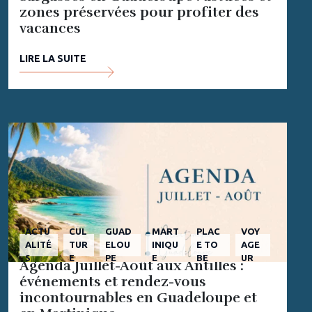
zones préservées pour profiter des
vacances
LIRE LA SUITE
ACTU
CUL
GUAD
MART
PLAC
VOY
ALITÉ
TUR
ELOU
INIQU
E TO
AGE
S
E
PE
E
BE
UR
Agenda Juillet-Août aux Antilles :
événements et rendez-vous
incontournables en Guadeloupe et