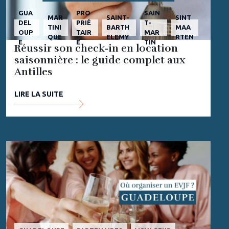
GUA
PRO
SAIN
MAR
SAINT-
SINT
DEL
PRIÉ
T-
TINI
BARTH
MAA
OUP
TAIR
MAR
QUE
ELEMY
RTEN
E
E
TIN
Réussir son check-in en location
saisonnière : le guide complet aux
Antilles
LIRE LA SUITE