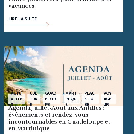
vacances
LIRE LA SUITE
ACTU
CUL
GUAD
MART
PLAC
VOY
ALITÉ
TUR
ELOU
INIQU
E TO
AGE
S
E
PE
E
BE
UR
Agenda Juillet-Août aux Antilles :
événements et rendez-vous
incontournables en Guadeloupe et
en Martinique