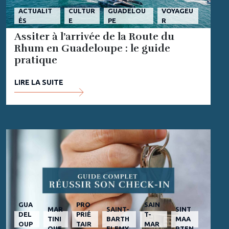
ACTUALIT
CULTUR
GUADELOU
VOYAGEU
ÉS
E
PE
R
Assiter à l’arrivée de la Route du
Rhum en Guadeloupe : le guide
pratique
LIRE LA SUITE
GUA
PRO
SAIN
MAR
SAINT-
SINT
DEL
PRIÉ
T-
TINI
BARTH
MAA
OUP
TAIR
MAR
QUE
ELEMY
RTEN