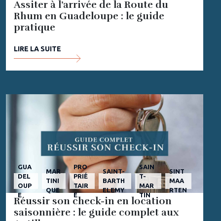
Assiter à l’arrivée de la Route du
Rhum en Guadeloupe : le guide
pratique
LIRE LA SUITE
GUA
PRO
SAIN
MAR
SAINT-
SINT
DEL
PRIÉ
T-
TINI
BARTH
MAA
OUP
TAIR
MAR
QUE
ELEMY
RTEN
E
E
TIN
Réussir son check-in en location
saisonnière : le guide complet aux