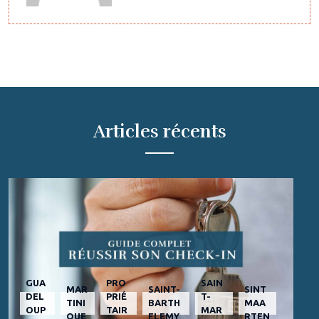
Articles récents
GUA
PRO
SAIN
MAR
SAINT-
SINT
DEL
PRIÉ
T-
TINI
BARTH
MAA
OUP
TAIR
MAR
QUE
ELEMY
RTEN