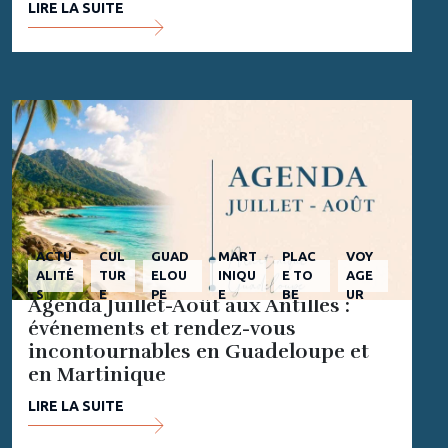
LIRE LA SUITE
ACTU
CUL
GUAD
MART
PLAC
VOY
ALITÉ
TUR
ELOU
INIQU
E TO
AGE
S
E
PE
E
BE
UR
Agenda Juillet-Août aux Antilles :
événements et rendez-vous
incontournables en Guadeloupe et
en Martinique
LIRE LA SUITE