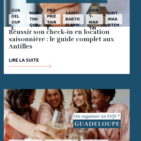
GUA
PRO
SAIN
MAR
SAINT-
SINT
DEL
PRIÉ
T-
TINI
BARTH
MAA
OUP
TAIR
MAR
QUE
ELEMY
RTEN
E
E
TIN
Réussir son check-in en location
saisonnière : le guide complet aux
Antilles
LIRE LA SUITE