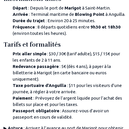
Départ
: Depuis le port de
Marigot
à Saint-Martin.
Arrivée
: Terminal maritime de
Blowing Point
à Anguilla.
Durée du trajet
: Environ 20 à 25 minutes.
Fréquence
: 8 départs quotidiens entre
9h30 et 18h30
(environ toutes les heures).
Tarifs et formalités
Prix aller simple
: $30 / 30€ (tarif adulte), $15 / 15€ pour
les enfants de 2 à 11 ans.
Redevance passagère
: 5€ (dès 4 ans), à payer à la
billetterie à Marigot (en carte bancaire ou euros
uniquement).
Taxe portuaire d’Anguilla
: $11 pour les visiteurs d’une
journée, à régler à votre arrivée.
Paiement
: Prévoyez de l’argent liquide pour l’achat des
billets sur place et pour les taxes.
Passeport obligatoire
: Assurez-vous d’avoir un
passeport en cours de validité.
▶
Astuce
: Arrivez à l’avance au port de Marigot pour obtenir