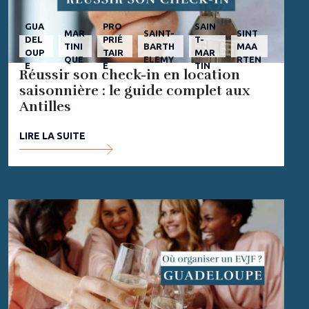
GUA
PRO
SAIN
MAR
SAINT-
SINT
DEL
PRIÉ
T-
TINI
BARTH
MAA
OUP
TAIR
MAR
QUE
ELEMY
RTEN
E
E
TIN
Réussir son check-in en location
saisonnière : le guide complet aux
Antilles
LIRE LA SUITE