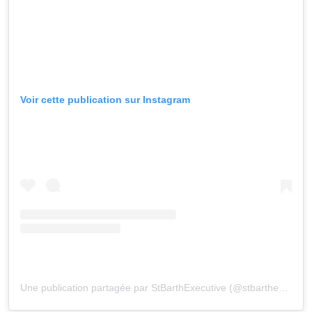
Voir cette publication sur Instagram
Une publication partagée par StBarthExecutive (@stbarthexecutive)