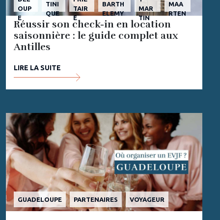
TINI
BARTH
MAA
OUP
TAIR
MAR
QUE
ELEMY
RTEN
E
E
TIN
Réussir son check-in en location
saisonnière : le guide complet aux
Antilles
LIRE LA SUITE
GUADELOUPE
PARTENAIRES
VOYAGEUR