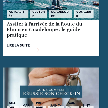
ACTUALIT
CULTUR
GUADELOU
VOYAGEU
ÉS
E
PE
R
Assiter à l’arrivée de la Route du
Rhum en Guadeloupe : le guide
pratique
LIRE LA SUITE
GUA
PRO
SAIN
MAR
SAINT-
SINT
DEL
PRIÉ
T-