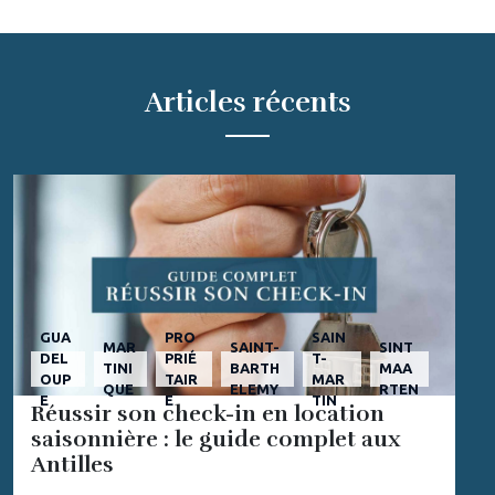
Articles récents
GUA
PRO
SAIN
MAR
SAINT-
SINT
DEL
PRIÉ
T-
TINI
BARTH
MAA
OUP
TAIR
MAR
QUE
ELEMY
RTEN
E
E
TIN
Réussir son check-in en location
saisonnière : le guide complet aux
Antilles