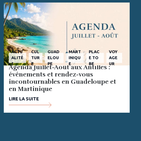
ACTU
CUL
GUAD
MART
PLAC
VOY
ALITÉ
TUR
ELOU
INIQU
E TO
AGE
S
E
PE
E
BE
UR
Agenda Juillet-Août aux Antilles :
événements et rendez-vous
incontournables en Guadeloupe et
en Martinique
LIRE LA SUITE