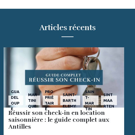
Articles récents
GUA
PRO
SAIN
MAR
SAINT-
SINT
DEL
PRIÉ
T-
TINI
BARTH
MAA
OUP
TAIR
MAR
QUE
ELEMY
RTEN
E
E
TIN
Réussir son check-in en location
saisonnière : le guide complet aux
Antilles