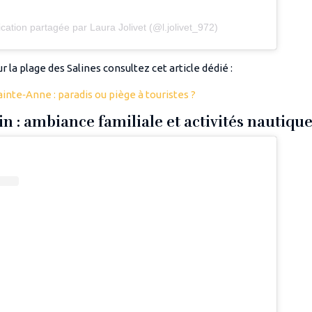
cation partagée par Laura Jolivet (@l.jolivet_972)
r la plage des Salines consultez cet article dédié :
ainte‑Anne : paradis ou piège à touristes ?
n : ambiance familiale et activités nautiqu