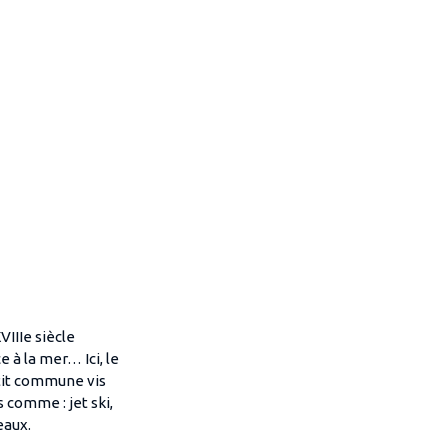
VIIIe siècle
e à la mer… Ici, le
tit commune vis
 comme : jet ski,
eaux.