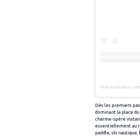
Une publication pa
Dès les premiers pas, 
dominant la place du b
charme opère instant
essentiellement au r
paddle, ski nautique,