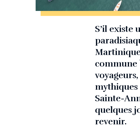
S’il existe
paradisiaq
Martinique.
commune ba
voyageurs, 
mythiques 
Sainte-Anne
quelques j
revenir.