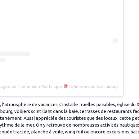
rtagée par Immersion Martinique
(@immersionmartinique)
l’atmosphère de vacances s’installe : ruelles paisibles, église du X
ourg, voiliers scintillant dans la baie, terrasses de restaurants fac
anément. Aussi appréciée des touristes que des locaux, cette pe
ythme de la mer. On y retrouve de nombreuses activités nautiques
 bouée tractée, planche à voile, wing foil ou encore excursions bat