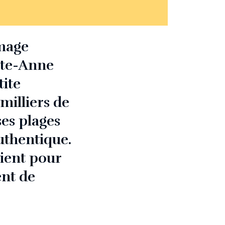
image
inte-Anne
tite
milliers de
ses plages
thentique.
vient pour
ent de