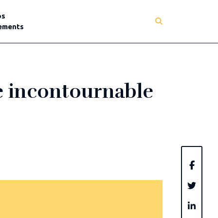
os
ements
le incontournable