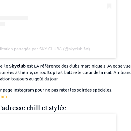
lication partagée par SKY CLUB® (@skyclub.fwi)
e, le
Skyclub
est LA référence des clubs martiniquais. Avec sa vu
 soirées à thème, ce rooftop fait battre le cœur de la nuit. Ambianc
tion toujours au goût du jour.
ur page Instagram pour ne pas rater les soirées spéciales.
gram
l’adresse chill et stylée