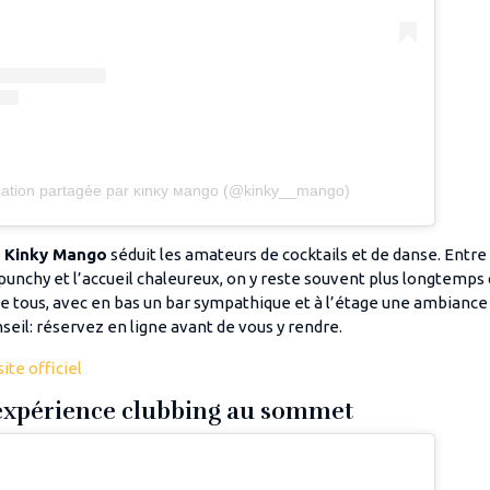
cation partagée par ĸιnĸy мango (@kinky__mango)
e Kinky Mango
séduit les amateurs de cocktails et de danse. Entre l
 punchy et l’accueil chaleureux, on y reste souvent plus longtemps 
de tous, avec en bas un bar sympathique et à l’étage une ambiance
eil: réservez en ligne avant de vous y rendre.
ite officiel
’expérience clubbing au sommet