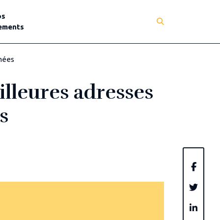
os
ements
imées
illeures adresses
s