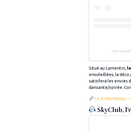
Une publi
Situé au Lamentin,
l
ensoleillées, la déco
satisfera les envies 
dansante/soirée. Cons
Le Kinky Mango – s
SkyClub, l