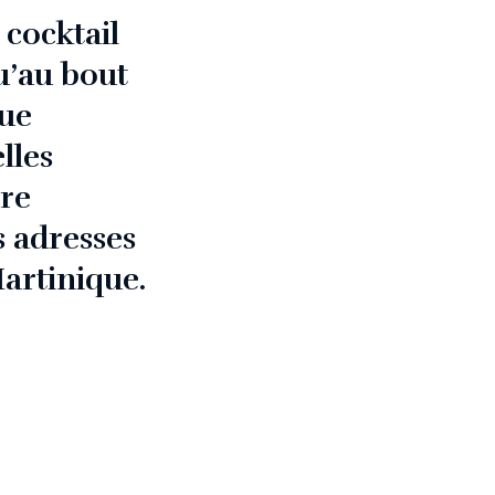
 cocktail
u’au bout
que
lles
ure
s adresses
Martinique.