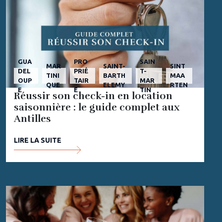
GUA
PRO
SAIN
MAR
SAINT-
SINT
DEL
PRIÉ
T-
TINI
BARTH
MAA
OUP
TAIR
MAR
QUE
ELEMY
RTEN
E
E
TIN
Réussir son check-in en location
saisonnière : le guide complet aux
Antilles
LIRE LA SUITE