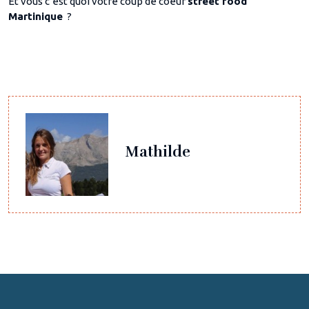
Et vous c’est quoi votre coup de coeur
street food
Martinique
?
Mathilde