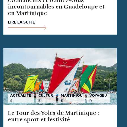
événements et rendez-vous
incontournables en Guadeloupe et
en Martinique
LIRE LA SUITE
ACTUALITÉ
CULTUR
MARTINIQU
VOYAGEU
S
E
E
R
Le Tour des Yoles de Martinique :
entre sport et festivité