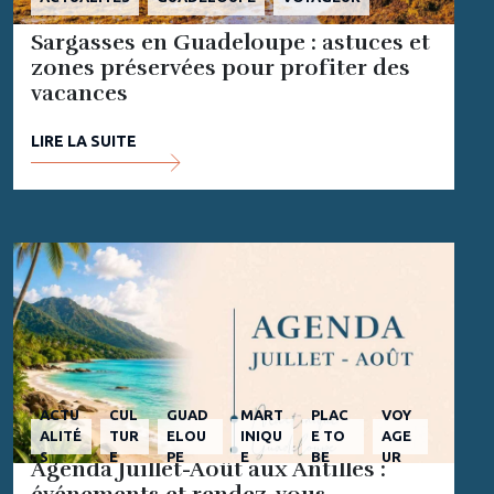
Sargasses en Guadeloupe : astuces et
zones préservées pour profiter des
vacances
LIRE LA SUITE
ACTU
CUL
GUAD
MART
PLAC
VOY
ALITÉ
TUR
ELOU
INIQU
E TO
AGE
S
E
PE
E
BE
UR
Agenda Juillet-Août aux Antilles :