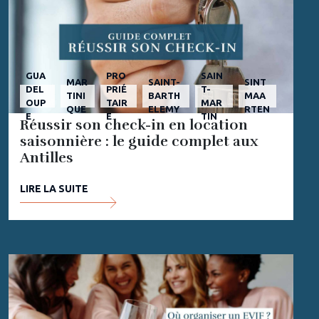
GUA
PRO
SAIN
MAR
SAINT-
SINT
DEL
PRIÉ
T-
TINI
BARTH
MAA
OUP
TAIR
MAR
QUE
ELEMY
RTEN
E
E
TIN
Réussir son check-in en location
saisonnière : le guide complet aux
Antilles
LIRE LA SUITE