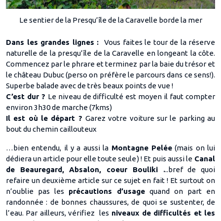
Le sentier de la Presqu’île de la Caravelle borde la mer
Dans les grandes lignes :
Vous faites le tour de la réserve
naturelle de la presqu’île de la Caravelle en longeant la côte.
Commencez par le phrare et terminez par la baie du trésor et
le château Dubuc (perso on préfère le parcours dans ce sens!).
Superbe balade avec de très beaux points de vue !
C’est dur ?
Le niveau de difficulté est moyen il faut compter
environ 3h30 de marche (7kms)
Il est où le départ ?
Garez votre voiture sur le parking au
bout du chemin caillouteux
…bien entendu, il y a aussi la
Montagne Pelée
(mais on lui
dédiera un article pour elle toute seule) ! Et puis aussi le
Canal
de Beauregard, Absalon, coeur Bouliki .
..bref de quoi
refaire un deuxième article sur ce sujet en fait ! Et surtout on
n’oublie pas les
précautions d’usage
quand on part en
randonnée : de bonnes chaussures, de quoi se sustenter, de
l’eau. Par ailleurs, vérifiez les
niveaux de difficultés et les