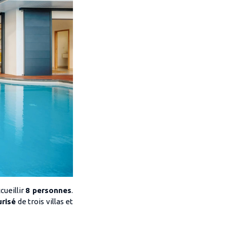
cueillir
8 personnes
.
urisé
de trois villas et