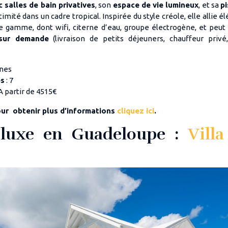
 salles de bain privatives
, son
espace de vie lumineux
, et sa
pi
timité dans un cadre tropical. Inspirée du style créole, elle allie 
 gamme, dont wifi, citerne d’eau, groupe électrogène, et peu
 sur demande
(livraison de petits déjeuners, chauffeur priv
nnes
es
: 7
 A partir de 4515€
our obtenir plus d’informations
cliquez ici
.
 luxe en Guadeloupe :
Vill