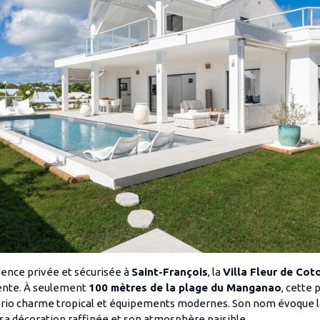
dence privée et sécurisée à
Saint-François
, la
Villa Fleur de Cot
tente. À seulement
100 mètres de la plage du Manganao
, cette 
 brio charme tropical et équipements modernes. Son nom évoque l
a décoration raffinée et son atmosphère paisible.