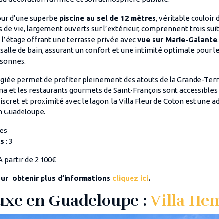
utour d’une superbe
piscine au sel de 12 mètres
, véritable couloir
 de vie, largement ouverts sur l’extérieur, comprennent trois sui
 l’étage offrant une terrasse privée avec
vue sur Marie-Galante
salle de bain, assurant un confort et une intimité optimale pour l
rsonnes.
légiée permet de profiter pleinement des atouts de la Grande-Terre
ina et les restaurants gourmets de Saint-François sont accessibles
iscret et proximité avec le lagon, la Villa Fleur de Coton est une a
n Guadeloupe.
nes
es
: 3
A partir de 2 100€
our obtenir plus d’informations
cliquez ici
.
luxe en Guadeloupe :
Villa He