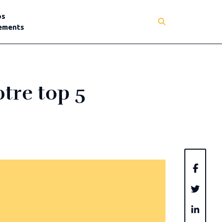
os
ements
tre top 5