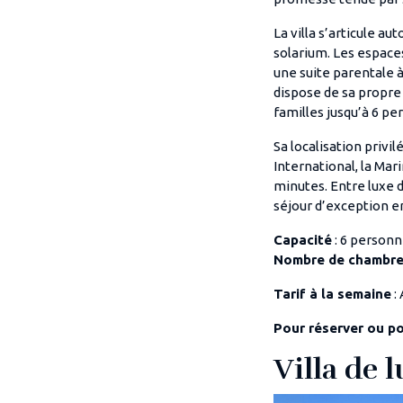
La villa s’articule a
solarium. Les espaces
une suite parentale à
dispose de sa propre 
familles jusqu’à 6 pe
Sa localisation privi
International, la Mar
minutes. Entre luxe d
séjour d’exception e
Capacité
: 6 person
Nombre de chambr
Tarif à la semaine
: 
Pour réserver ou p
Villa de 