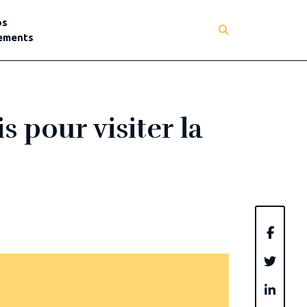
os
ements
 pour visiter la