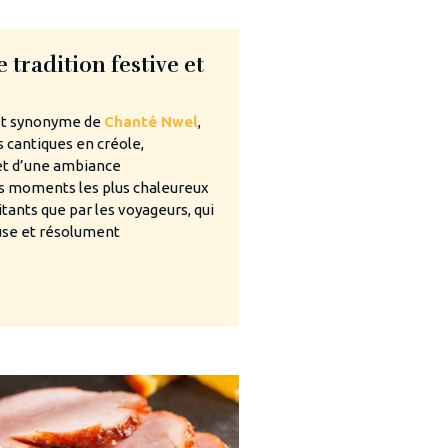
 tradition festive et
st synonyme de
Chanté Nwel
,
 cantiques en créole,
et d’une ambiance
es moments les plus chaleureux
itants que par les voyageurs, qui
euse et résolument