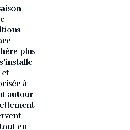
saison
re
itions
ace
phère plus
’installe
 et
prisée à
nt autour
nettement
ervent
 tout en