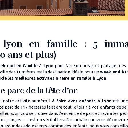
 lyon en famille : 5 imm
0 ans et plus)
ek-end en famille à Lyon
pour faire un break et partager de
ville des Lumières est la destination idéale pour un
week end à L
ticle les meilleures
activités à faire en famille à Lyon
.
 le parc de la tête d’or
e, notre activité numéro 1
à faire avec enfants à Lyon
est une
 ce parc de 117 hectares laissera tout le loisir à vos enfants de s
ailleurs, un zoo se trouve dans l’enceinte de parc et ravira les pe
lions, singes… c’est un véritable safari urbain que vous découvrir
on
. Pour des adolescents comme des enfants, nous vous conseillon