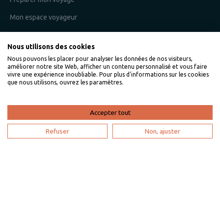
Mon espace voyageur
Nous utilisons des cookies
Je suis un propriétaire
Nous pouvons les placer pour analyser les données de nos visiteurs,
améliorer notre site Web, afficher un contenu personnalisé et vous faire
L'expertise VillaVEO
vivre une expérience inoubliable. Pour plus d'informations sur les cookies
que nous utilisons, ouvrez les paramètres.
Déposer mon annonce
Bien gérer ma location saisonnière
Accepter tout
Mon espace propriétaire
Refuser
Non, ajuster
Devenir partenaire
Je suis une agence de voyage
Mon compte