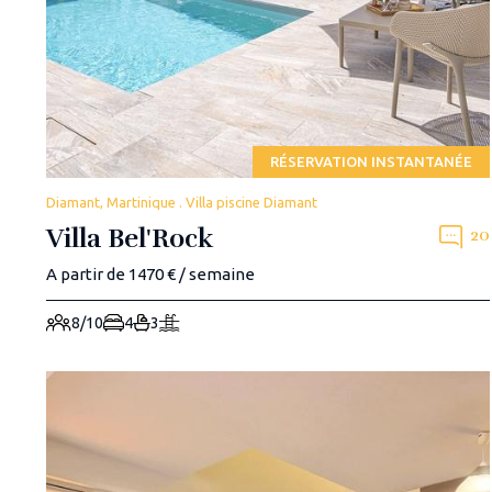
RÉSERVATION INSTANTANÉE
Diamant, Martinique . Villa piscine Diamant
Villa Bel'Rock
20
A partir de 1470 € / semaine
8/10
4
3