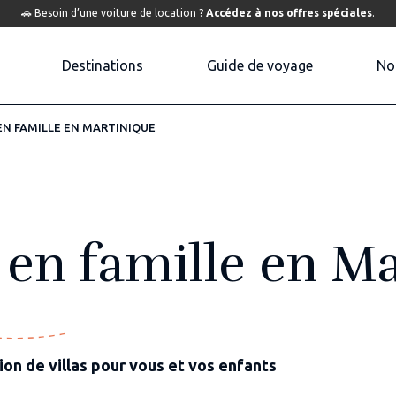
🚗 Besoin d’une voiture de location ?
Accédez à nos offres spéciales
.
Destinations
Guide de voyage
No
Locations Caraïbes
Locations Caraïbes
N FAMILLE EN MARTINIQUE
Location Sint Maarten
Mon voyage à Sint Maarten
Location Guadeloupe
Mon voyage en Guadeloupe
Location Saint-Barth
Mon voyage à Saint-Barth
Location Saint-Martin
Mon voyage à Saint-Martin
en famille en Ma
Location Martinique
Mon voyage en Martinique
ion de villas pour vous et vos enfants