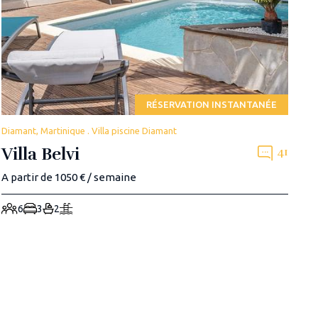
RÉSERVATION INSTANTANÉE
Diamant, Martinique . Villa piscine Diamant
Villa Belvi
41
A partir de 1050 € / semaine
6
3
2