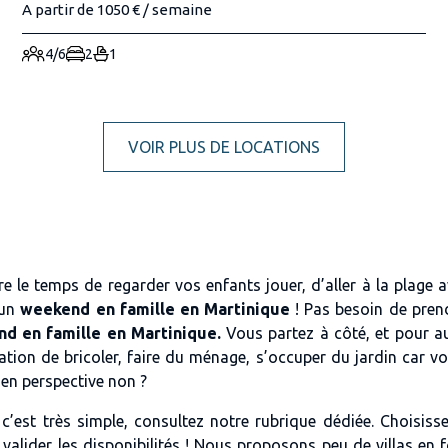
A partir de 1050 € / semaine
4/6
2
1
VOIR PLUS DE LOCATIONS
e le temps de regarder vos enfants jouer, d’aller à la plage 
 un
weekend en famille en Martinique
! Pas besoin de prend
d en famille en Martinique.
Vous partez à côté, et pour a
ation de bricoler, faire du ménage, s’occuper du jardin car v
 en perspective non ?
c’est très simple, consultez notre rubrique dédiée. Choisis
lider les disponibilités ! Nous proposons peu de villas en f