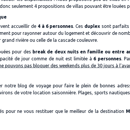
onc seulement 4 propositions de villas pouvant être louées po
que
vent accueillir de
4 à 6 personnes
. Ces
duplex
sont parfaits
ement pour rayonner autour du logement et découvrir de nombr
r grand rivière ou celle de la cascade couleuvre.
ouées pour des
break de deux nuits en famille ou entre a
apacité de jour comme de nuit est limitée à
6 personnes
. P
e pouvons pas bloquer des weekends plus de 30 jours à l'ava
er notre blog de voyage pour faire le plein de bonnes adre
nvirons de votre location saisonnière. Plages, sports nautiqu
s pour ne vous restituer que le meilleur de la destination
M