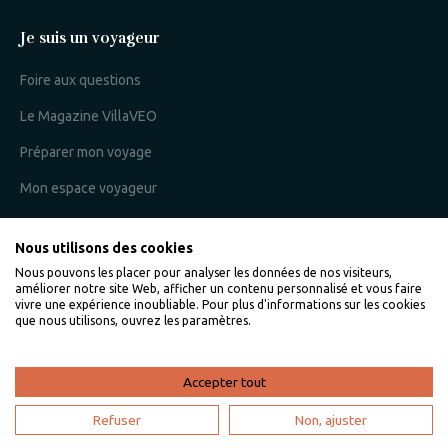
Je suis un voyageur
Foire aux questions
Le Magazine VillaVEO
Préparer mon voyage
Mon espace voyageur
Nous utilisons des cookies
Je suis un propriétaire
Nous pouvons les placer pour analyser les données de nos visiteurs,
améliorer notre site Web, afficher un contenu personnalisé et vous faire
L'expertise VillaVEO
vivre une expérience inoubliable. Pour plus d'informations sur les cookies
que nous utilisons, ouvrez les paramètres.
Déposer mon annonce
Bien gérer ma location saisonnière
Accepter tout
Mon espace propriétaire
Refuser
Non, ajuster